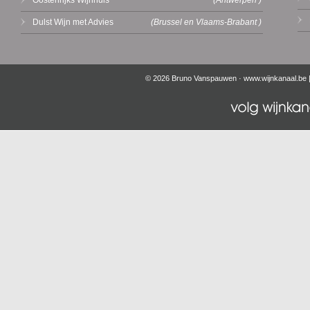
Oostenrijks Wijnhuis
(Antwerpen )
Dulst Wijn met Advies
(Brussel en Vlaams-Brabant )
© 2026 Bruno Vanspauwen ·
www.wijnkanaal.be