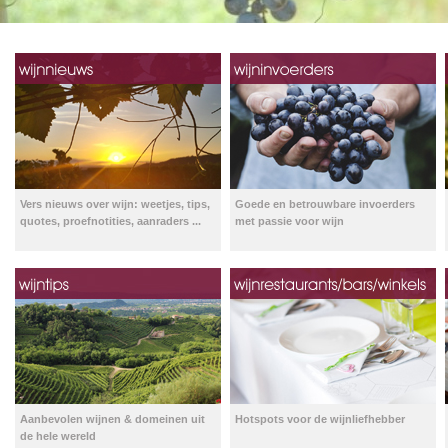
Vers nieuws over wijn: weetjes, tips,
Goede en betrouwbare invoerders
quotes, proefnotities, aanraders ...
met passie voor wijn
Aanbevolen wijnen & domeinen uit
Hotspots voor de wijnliefhebber
de hele wereld