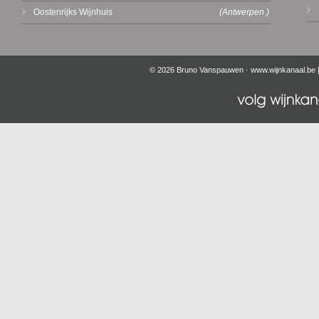
Oostenrijks Wijnhuis
(Antwerpen )
© 2026 Bruno Vanspauwen ·
www.wijnkanaal.be