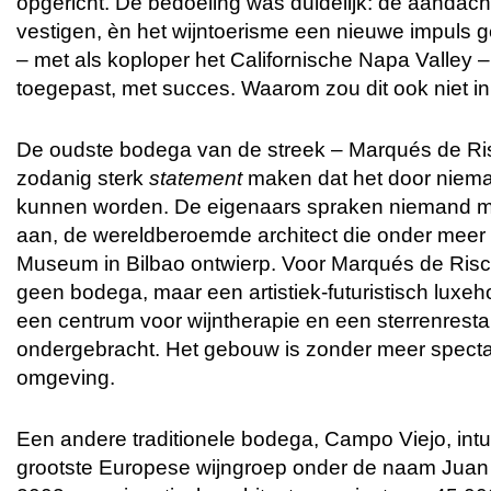
opgericht. De bedoeling was duidelijk: de aandach
vestigen, èn het wijntoerisme een nieuwe impuls
– met als koploper het Californische Napa Valley – 
toegepast, met succes. Waarom zou dit ook niet i
De oudste bodega van de streek – Marqués de Ris
zodanig sterk
statement
maken dat het door niema
kunnen worden. De eigenaars spraken niemand m
aan, de wereldberoemde architect die onder mee
Museum in Bilbao ontwierp. Voor Marqués de Risca
geen bodega, maar een artistiek-futuristisch luxeh
een centrum voor wijntherapie en een sterrenrest
ondergebracht. Het gebouw is zonder meer specta
omgeving.
Een andere traditionele bodega, Campo Viejo, intu
grootste Europese wijngroep onder de naam Juan A