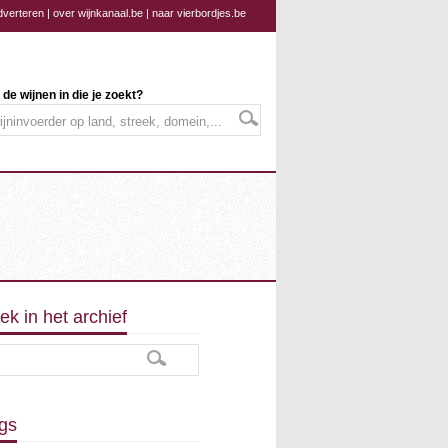
dverteren
|
over wijnkanaal.be
|
naar vierbordjes.be
 de wijnen in die je zoekt?
ek in het archief
gs