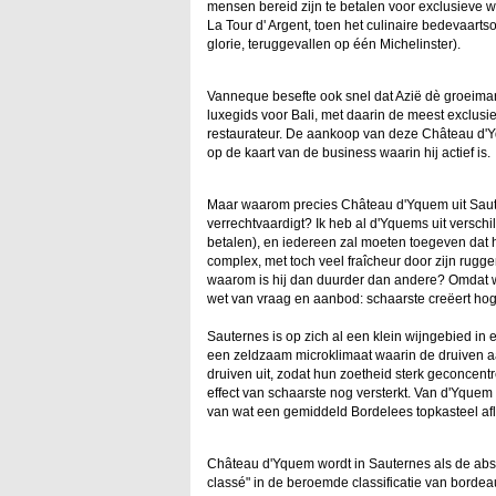
mensen bereid zijn te betalen voor exclusieve wi
La Tour d' Argent, toen het culinaire bedevaart
glorie, teruggevallen op één Michelinster).
Vanneque besefte ook snel dat Azië dè groeimark
luxegids voor Bali, met daarin de meest exclusiev
restaurateur. De aankoop van deze Château d'Yq
op de kaart van de business waarin hij actief is.
Maar waarom precies Château d'Yquem uit Sautern
verrechtvaardigt? Ik heb al d'Yquems uit versc
betalen), en iedereen zal moeten toegeven dat h
complex, met toch veel fraîcheur door zijn rugge
waarom is hij dan duurder dan andere? Omdat w
wet van vraag en aanbod: schaarste creëert hog
Sauternes is op zich al een klein wijngebied in
een zeldzaam microklimaat waarin de druiven a
druiven uit, zodat hun zoetheid sterk geconcent
effect van schaarste nog versterkt. Van d'Yquem
van wat een gemiddeld Bordelees topkasteel afl
Château d'Yquem wordt in Sauternes als de abs
classé" in de beroemde classificatie van bordea