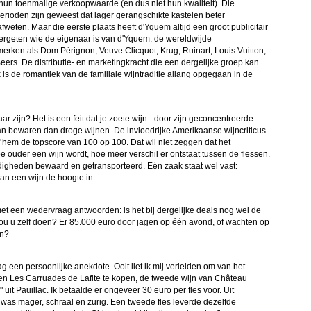
un toenmalige verkoopwaarde (en dus niet hun kwaliteit). Die
erioden zijn geweest dat lager gerangschikte kastelen beter
fweten. Maar die eerste plaats heeft d'Yquem altijd een groot publicitair
ergeten wie de eigenaar is van d'Yquem: de wereldwijde
erken als Dom Pérignon, Veuve Clicquot, Krug, Ruinart, Louis Vuitton,
ers. De distributie- en marketingkracht die een dergelijke groep kan
x is de romantiek van de familiale wijntraditie allang opgegaan in de
r zijn? Het is een feit dat je zoete wijn - door zijn geconcentreerde
 kan bewaren dan droge wijnen. De invloedrijke Amerikaanse wijncriticus
 hem de topscore van 100 op 100. Dat wil niet zeggen dat het
 ouder een wijn wordt, hoe meer verschil er ontstaat tussen de flessen.
igheden bewaard en getransporteerd. Eén zaak staat wel vast:
van een wijn de hoogte in.
et een wedervraag antwoorden: is het bij dergelijke deals nog wel de
zou u zelf doen? Er 85.000 euro door jagen op één avond, of wachten op
en?
ag een persoonlijke anekdote. Ooit liet ik mij verleiden om van het
sen Les Carruades de Lafite te kopen, de tweede wijn van Château
 uit Pauillac. Ik betaalde er ongeveer 30 euro per fles voor. Uit
 was mager, schraal en zurig. Een tweede fles leverde dezelfde