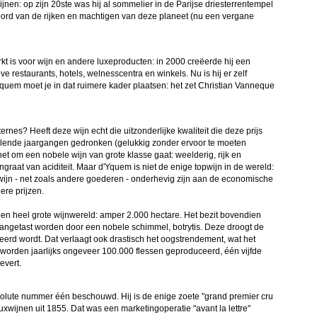
jnen: op zijn 20ste was hij al sommelier in de Parijse driesterrentempel
soord van de rijken en machtigen van deze planeet (nu een vergane
t is voor wijn en andere luxeproducten: in 2000 creëerde hij een
e restaurants, hotels, welnesscentra en winkels. Nu is hij er zelf
uem moet je in dat ruimere kader plaatsen: het zet Christian Vanneque
es? Heeft deze wijn echt die uitzonderlijke kwaliteit die deze prijs
hillende jaargangen gedronken (gelukkig zonder ervoor te moeten
et om een nobele wijn van grote klasse gaat: weelderig, rijk en
ngraat van aciditeit. Maar d'Yquem is niet de enige topwijn in de wereld:
ijn - net zoals andere goederen - onderhevig zijn aan de economische
ere prijzen.
 een heel grote wijnwereld: amper 2.000 hectare. Het bezit bovendien
angetast worden door een nobele schimmel, botrytis. Deze droogt de
reerd wordt. Dat verlaagt ook drastisch het oogstrendement, wat het
 worden jaarlijks ongeveer 100.000 flessen geproduceerd, één vijfde
evert.
olute nummer één beschouwd. Hij is de enige zoete "grand premier cru
uxwijnen uit 1855. Dat was een marketingoperatie "avant la lettre"