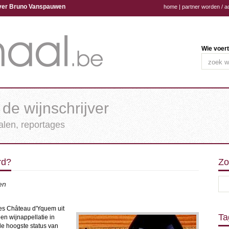
ijver Bruno Vanspauwen
home
|
partner worden / a
Wie voert
 de wijnschrijver
halen, reportages
rd?
Zo
en
les Château d'Yquem uit
Ta
een wijnappellatie in
 de hoogste status van