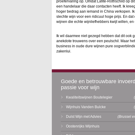
proefervaring op. Omdat Lafite-Rothschild op dit
een handelaar die daar contacten heeft. Ik kreeg
hoger bedrag aan iemand in China verkopen. Ik 
slechte wijn voor een ridicuul hoge prijs. En dat 
wijnen die echte wijnliefhebbers kwijt willen, e
Ik wil daarmee niet gezegd hebben dat dit ook g
anekdote trouwens over een peulschil. Maar het 
business in oude dure wijnen pure oogverblindi
zakenlui.
Goede en betrouwbare invoer
passie voor wijn
Kwaliteitswijnen Boutelegier
Wijnhuis Vanden Bulcke
Dulst Wijn met Advies
(Brussel e
Oostenrijks Wijnhuis