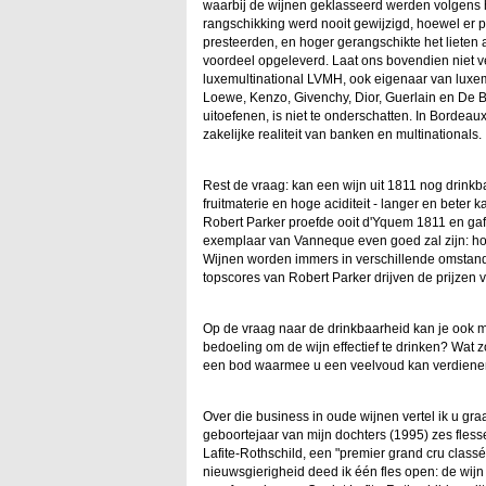
waarbij de wijnen geklasseerd werden volgens h
rangschikking werd nooit gewijzigd, hoewel er p
presteerden, en hoger gerangschikte het lieten a
voordeel opgeleverd. Laat ons bovendien niet v
luxemultinational LVMH, ook eigenaar van luxem
Loewe, Kenzo, Givenchy, Dior, Guerlain en De Be
uitoefenen, is niet te onderschatten. In Bordeau
zakelijke realiteit van banken en multinationals.
Rest de vraag: kan een wijn uit 1811 nog drinkbaa
fruitmaterie en hoge aciditeit - langer en beter
Robert Parker proefde ooit d'Yquem 1811 en gaf
exemplaar van Vanneque even goed zal zijn: hoe
Wijnen worden immers in verschillende omstand
topscores van Robert Parker drijven de prijzen 
Op de vraag naar de drinkbaarheid kan je ook m
bedoeling om de wijn effectief te drinken? Wat 
een bod waarmee u een veelvoud kan verdien
Over die business in oude wijnen vertel ik u gra
geboortejaar van mijn dochters (1995) zes fles
Lafite-Rothschild, een "premier grand cru classé"
nieuwsgierigheid deed ik één fles open: de wijn