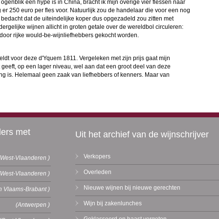
 ogenblik een hype is in China, bracht ik mijn overige vier flessen naar
 er 250 euro per fles voor. Natuurlijk zou de handelaar die voor een nog
bedacht dat de uiteindelijke koper dus opgezadeld zou zitten met
dergelijke wijnen allicht in groten getale over de wereldbol circuleren:
n door rijke would-be-wijnliefhebbers gekocht worden.
eldt voor deze d'Yquem 1811. Vergeleken met zijn prijs gaat mijn
geeft, op een lager niveau, wel aan dat een groot deel van deze
ng is. Helemaal geen zaak van liefhebbers of kenners. Maar van
ders met
Uit het archief van de wijnschrijver
Verkopers
(West-Vlaanderen )
Overleden
(West-Vlaanderen )
Nieuwe wijnen bij nieuwe gerechten
n Vlaams-Brabant )
Wijn bij zakenlunches
(Antwerpen )