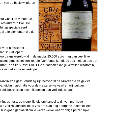
een van de beste wijnjaren
eur Christian Vanneque,
restaurant in Bali. De
ijf gespecialiseerd in
eal alle elementen die de
t voor niets koopt
ant in Bali opent.
 doorgaans wereldwijd in de media. 85.000 euro mag dan veel lijken
amecampagne is het een koopje. Vanneque kondigde ook meteen aan dat
taurant, de SIP Sunset Grill. Elke autodealer kan je vertellen waarom hij
dere modellen beter verkopen.
ant in Azië gaat. Vandaag zijn het vooral de Aziaten die de gekste
anuit hun fascinatie voor de westerse welvaart en wijncultuur,
nu ook beschikken over rijkdom en een verfijnde smaak.
ewijnbusiness: de mogelijkheid om handel te drijven met hoge
jn zelf zal drinken, maar zou dat plan nog doorgaan indien hij een
? Hij is goed geplaatst om te weten welke waanzinnige prijzen rijke