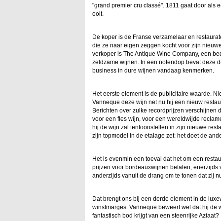
"grand premier cru classé". 1811 gaat door als 
ooit.
De koper is de Franse verzamelaar en restaurat
die ze naar eigen zeggen kocht voor zijn nieuwe 
verkoper is The Antique Wine Company, een bedr
zeldzame wijnen. In een notendop bevat deze d
business in dure wijnen vandaag kenmerken.
Het eerste element is de publicitaire waarde. Nie
Vanneque deze wijn net nu hij een nieuw restaur
Berichten over zulke recordprijzen verschijnen
voor een fles wijn, voor een wereldwijde recl
hij de wijn zal tentoonstellen in zijn nieuwe res
zijn topmodel in de etalage zet: het doet de an
Het is evenmin een toeval dat het om een restaur
prijzen voor bordeauxwijnen betalen, enerzijds v
anderzijds vanuit de drang om te tonen dat zij 
Dat brengt ons bij een derde element in de lux
winstmarges. Vanneque beweert wel dat hij de wi
fantastisch bod krijgt van een steenrijke Aziaat