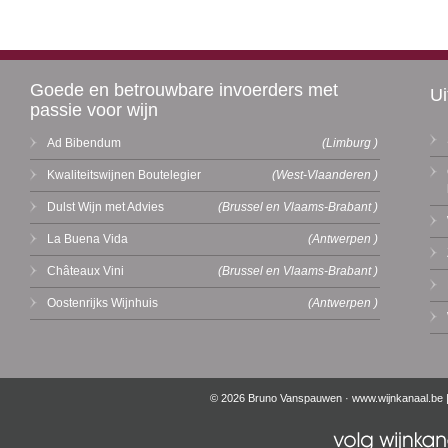
Goede en betrouwbare invoerders met
Ui
passie voor wijn
Ad Bibendum
(Limburg )
Kwaliteitswijnen Boutelegier
(West-Vlaanderen )
Dulst Wijn met Advies
(Brussel en Vlaams-Brabant )
La Buena Vida
(Antwerpen )
Châteaux Vini
(Brussel en Vlaams-Brabant )
Oostenrijks Wijnhuis
(Antwerpen )
© 2026 Bruno Vanspauwen ·
www.wijnkanaal.be