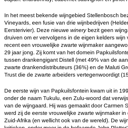
In het meest bekende wijngebied Stellenbosch b
Vineyards, een fusie van drie wijnbedrijven (Hel
Eersterivier). Deze nieuwe
winery
bezit geen wijn
druiven om er vervolgens in de eigen kelders wijn
recent een vrouwelijke zwarte wijnmaker aangew
29 jaar jong. Zij komt van het domein Papkuilsfont
tussen drankengigant Distell (met 49% van de aan
zwarte drankendistributeurs (36%) en de Maluti 
Trust die de zwarte arbeiders vertegenwoordigt (1
De eerste wijn van Papkuilsfontein kwam uit in 19
onder de naam Tukulu, een Zulu-woord dat verwij
van de wijngaard. Hij was gemaakt door Carmen 
werd zij de eerste vrouwelijke zwarte wijnmaker i
Zuid-Afrika (en wellicht ook van de wereld). De wi
kritieken, onder meer in de befaamde John Platter