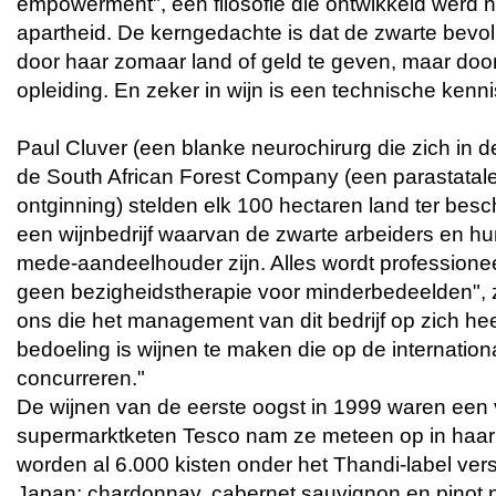
empowerment", een filosofie die ontwikkeld werd 
apartheid. De kerngedachte is dat de zwarte bevol
door haar zomaar land of geld te geven, maar door
opleiding. En zeker in wijn is een technische kenni
Paul Cluver (een blanke neurochirurg die zich in 
de South African Forest Company (een parastatal
ontginning) stelden elk 100 hectaren land ter bes
een wijnbedrijf waarvan de zwarte arbeiders en h
mede-aandeelhouder zijn. Alles wordt professionee
geen bezigheidstherapie voor minderbedeelden", z
ons die het management van dit bedrijf op zich h
bedoeling is wijnen te maken die op de internatio
concurreren."
De wijnen van de eerste oogst in 1999 waren een vo
supermarktketen Tesco nam ze meteen op in haa
worden al 6.000 kisten onder het Thandi-label ve
Japan: chardonnay, cabernet sauvignon en pinot n