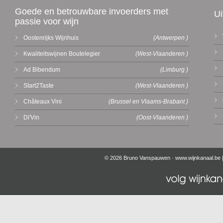
Goede en betrouwbare invoerders met
Ui
passie voor wijn
Oostenrijks Wijnhuis
(Antwerpen )
Kwaliteitswijnen Boutelegier
(West-Vlaanderen )
Ad Bibendum
(Limburg )
Start2Taste
(West-Vlaanderen )
Châteaux Vini
(Brussel en Vlaams-Brabant )
Di'Vin
(Oost-Vlaanderen )
© 2026 Bruno Vanspauwen ·
www.wijnkanaal.be