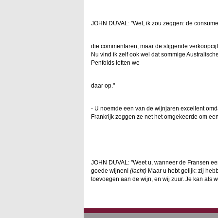
JOHN DUVAL: "Wel, ik zou zeggen: de consument
die commentaren, maar de stijgende verkoopcij
Nu vind ik zelf ook wel dat sommige Australisch
Penfolds letten we
daar op."
- U noemde een van de wijnjaren excellent omda
Frankrijk zeggen ze net het omgekeerde om een
JOHN DUVAL: "Weet u, wanneer de Fransen een 
goede wijnen!
(lacht)
Maar u hebt gelijk: zij he
toevoegen aan de wijn, en wij zuur. Je kan als w