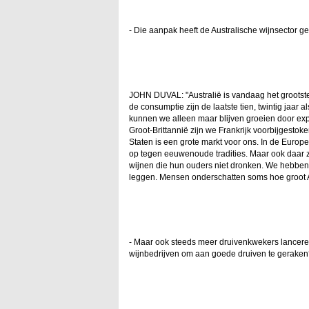
- Die aanpak heeft de Australische wijnsector 
JOHN DUVAL: "Australië is vandaag het grootste
de consumptie zijn de laatste tien, twintig jaar
kunnen we alleen maar blijven groeien door expo
Groot-Brittannië zijn we Frankrijk voorbijgesto
Staten is een grote markt voor ons. In de Europ
op tegen eeuwenoude tradities. Maar ook daar 
wijnen die hun ouders niet dronken. We hebben
leggen. Mensen onderschatten soms hoe groot Au
- Maar ook steeds meer druivenkwekers lanceren 
wijnbedrijven om aan goede druiven te gerake