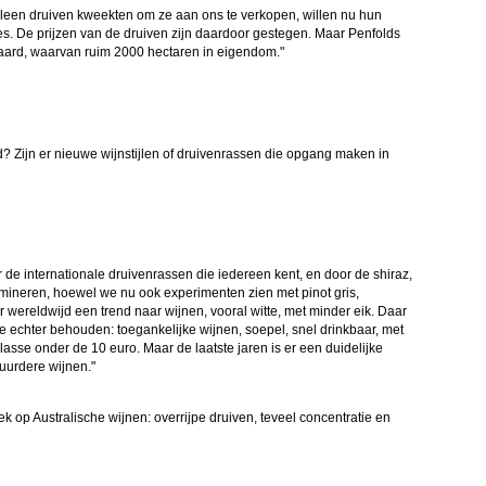
leen druiven kweekten om ze aan ons te verkopen, willen nu hun
es. De prijzen van de druiven zijn daardoor gestegen. Maar Penfolds
ngaard, waarvan ruim 2000 hectaren in eigendom."
ud? Zijn er nieuwe wijnstijlen of druivenrassen die opgang maken in
de internationale druivenrassen die iedereen kent, en door de shiraz,
omineren, hoewel we nu ook experimenten zien met pinot gris,
 wereldwijd een trend naar wijnen, vooral witte, met minder eik. Daar
 echter behouden: toegankelijke wijnen, soepel, snel drinkbaar, met
klasse onder de 10 euro. Maar de laatste jaren is er een duidelijke
uurdere wijnen."
k op Australische wijnen: overrijpe druiven, teveel concentratie en