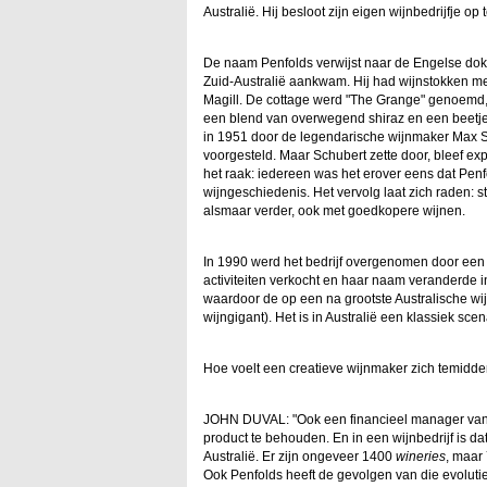
Australië. Hij besloot zijn eigen wijnbedrijfje op 
De naam Penfolds verwijst naar de Engelse dokt
Zuid-Australië aankwam. Hij had wijnstokken mee
Magill. De cottage werd "The Grange" genoemd,
een blend van overwegend shiraz en een beetje
in 1951 door de legendarische wijnmaker Max Sc
voorgesteld. Maar Schubert zette door, bleef ex
het raak: iedereen was het erover eens dat Pen
wijngeschiedenis. Het vervolg laat zich raden: s
alsmaar verder, ook met goedkopere wijnen.
In 1990 werd het bedrijf overgenomen door een
activiteiten verkocht en haar naam veranderde
waardoor de op een na grootste Australische 
wijngigant). Het is in Australië een klassiek sce
Hoe voelt een creatieve wijnmaker zich temidde
JOHN DUVAL: "Ook een financieel manager van een
product te behouden. En in een wijnbedrijf is da
Australië. Er zijn ongeveer 1400
wineries
, maar 
Ook Penfolds heeft de gevolgen van die evoluti