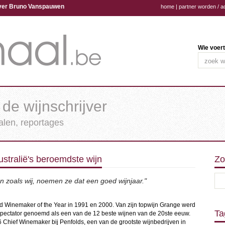
ijver Bruno Vanspauwen
home
|
partner worden / a
Wie voert
 de wijnschrijver
halen, reportages
stralië's beroemdste wijn
Zo
 zoals wij, noemen ze dat een goed wijnjaar."
ed Winemaker of the Year in 1991 en 2000. Van zijn topwijn Grange werd
Ta
pectator genoemd als een van de 12 beste wijnen van de 20ste eeuw.
Chief Winemaker bij Penfolds, een van de grootste wijnbedrijven in