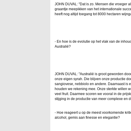
JOHN DUVAL: "Dat is zo. Mensen die vroeger al
graantje meepikken van het internationale succ
heeft nog altijd toegang tot 8000 hectaren wij
- En hoe is de evolutie op het vlak van de inho
Australië?
JOHN DUVAL: "Australië is groot geworden door 
onze eigen syrah. Die blijven onze productie d
sangiovese, nebbiolo en andere. Daarnaast is er
houden we rekening mee. Onze sterkte willen we
veel fruit. Daarmee scoren we vooral in de prijs
stijging in de productie van meer complexe en d
- Hoe reageert u op de meest voorkomende kritie
alcohol, gemis aan finesse en elegantie?