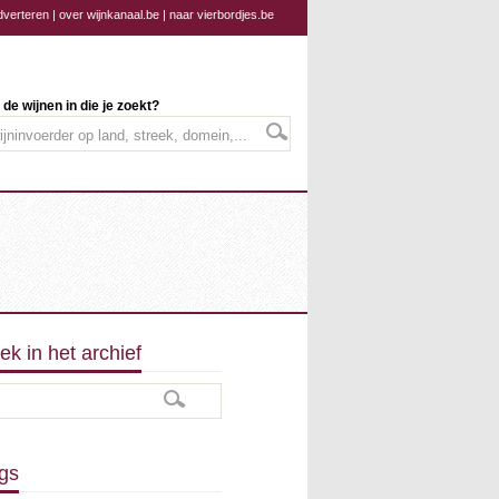
dverteren
|
over wijnkanaal.be
|
naar vierbordjes.be
 de wijnen in die je zoekt?
ek in het archief
gs