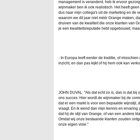
management is veranderd, heb ik ervoor gezorgd d
wijnmaker ben ik ook realistisch. Het heeft geen
dus naar mijn collega's uit de marketing en de v
waarom we dit jaar niet méér Grange maken, d
druiven van de kwaliteit die onze klanten van Gr
je een kwaliteitsreputatie hebt opgebouwd, maa
- In Europa leeft eerder de traditie, of misschi
inzicht, en dan pas kijkt of hij hem ook kan verk
JOHN DUVAL: "Als dat echt zo is, dan is dat bij
ons succes. Hier wordt de wijnmaker bij de comm
dat er een markt is voor een bepaalde wijnstijl
vraagt. En ik wend dan mijn kennis en ervaring 
dat hij de stijl van Grange, of van een andere k
Omdat wij onze bestaande klanten zouden ontgo
onze eigen visie."