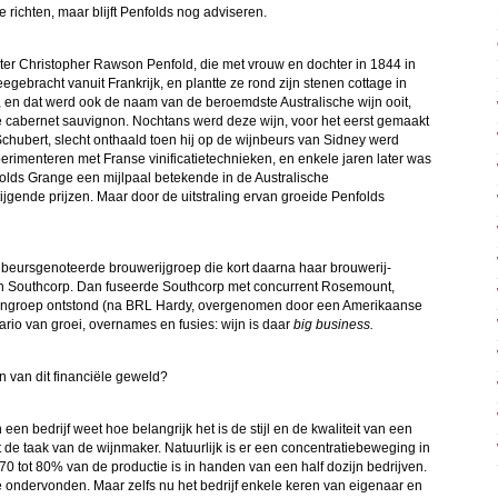
te richten, maar blijft Penfolds nog adviseren.
er Christopher Rawson Penfold, die met vrouw en dochter in 1844 in
gebracht vanuit Frankrijk, en plantte ze rond zijn stenen cottage in
 en dat werd ook de naam van de beroemdste Australische wijn ooit,
 cabernet sauvignon. Nochtans werd deze wijn, voor het eerst gemaakt
hubert, slecht onthaald toen hij op de wijnbeurs van Sidney werd
perimenteren met Franse vinificatietechnieken, en enkele jaren later was
folds Grange een mijlpaal betekende in de Australische
tijgende prijzen. Maar door de uitstraling ervan groeide Penfolds
 beursgenoteerde brouwerijgroep die kort daarna haar brouwerij-
 in Southcorp. Dan fuseerde Southcorp met concurrent Rosemount,
wijngroep ontstond (na BRL Hardy, overgenomen door een Amerikaanse
nario van groei, overnames en fusies: wijn is daar
big business.
n van dit financiële geweld?
 bedrijf weet hoe belangrijk het is de stijl en de kwaliteit van een
t de taak van de wijnmaker. Natuurlijk is er een concentratiebeweging in
70 tot 80% van de productie is in handen van een half dozijn bedrijven.
e ondervonden. Maar zelfs nu het bedrijf enkele keren van eigenaar en