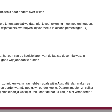
 denkt daar anders over. Ik ken
fers tonen aan dat we daar niet teveel rekening mee moeten houden.
e wijnmakers overdrijven, bijvoorbeeld in alcoholpercentages. Bij
t het een van de koelste jaren van de laatste decennia was. In
 goed wijnjaar aan te duiden.
zonnig en warm jaar hebben zoals wij in Australië, dan maken ze
bben eerder warmte nodig, wij eerder koelte. Daarom moeten zij suiker
ijnmaker altijd wat bijsturen. Maar de natuur kan je niet veranderen."