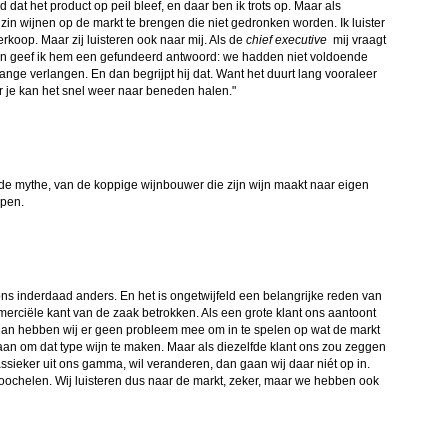
at het product op peil bleef, en daar ben ik trots op. Maar als
 zin wijnen op de markt te brengen die niet gedronken worden. Ik luister
erkoop. Maar zij luisteren ook naar mij. Als de
chief executive
mij vraagt
an geef ik hem een gefundeerd antwoord: we hadden niet voldoende
ange verlangen. En dan begrijpt hij dat. Want het duurt lang vooraleer
r je kan het snel weer naar beneden halen."
en de mythe, van de koppige wijnbouwer die zijn wijn maakt naar eigen
open.
 ons inderdaad anders. En het is ongetwijfeld een belangrijke reden van
erciële kant van de zaak betrokken. Als een grote klant ons aantoont
, dan hebben wij er geen probleem mee om in te spelen op wat de markt
aan om dat type wijn te maken. Maar als diezelfde klant ons zou zeggen
lassieker uit ons gamma, wil veranderen, dan gaan wij daar niét op in.
ochelen. Wij luisteren dus naar de markt, zeker, maar we hebben ook