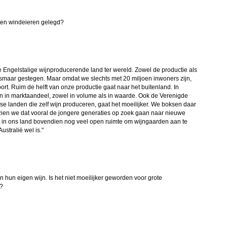
geen windeieren gelegd?
 Engelstalige wijnproducerende land ter wereld. Zowel de productie als
 alsmaar gestegen. Maar omdat we slechts met 20 miljoen inwoners zijn,
rt. Ruim de helft van onze productie gaat naar het buitenland. In
ken in marktaandeel, zowel in volume als in waarde. Ook de Verenigde
ese landen die zelf wijn produceren, gaat het moeilijker. We boksen daar
zien we dat vooral de jongere generaties op zoek gaan naar nieuwe
 in ons land bovendien nog veel open ruimte om wijngaarden aan te
stralië wel is."
hun eigen wijn. Is het niet moeilijker geworden voor grote
n?