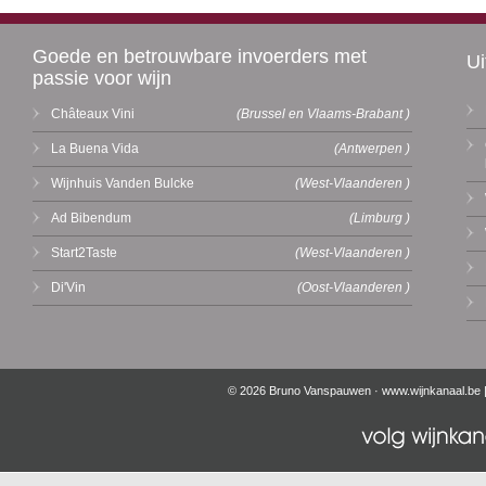
Goede en betrouwbare invoerders met
Ui
passie voor wijn
Châteaux Vini
(Brussel en Vlaams-Brabant )
La Buena Vida
(Antwerpen )
Wijnhuis Vanden Bulcke
(West-Vlaanderen )
Ad Bibendum
(Limburg )
Start2Taste
(West-Vlaanderen )
Di'Vin
(Oost-Vlaanderen )
© 2026 Bruno Vanspauwen ·
www.wijnkanaal.be