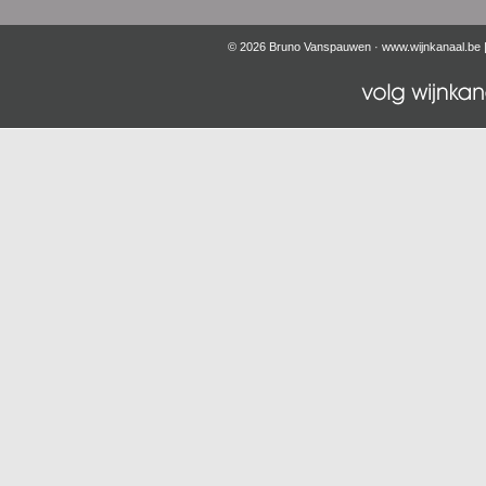
© 2026 Bruno Vanspauwen ·
www.wijnkanaal.be