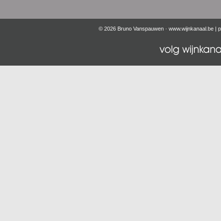
© 2026 Bruno Vanspauwen ·
www.wijnkanaal.be
|
p