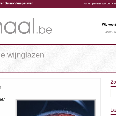
ijver Bruno Vanspauwen
home
|
partner worden / a
Wie voert
e wijnglazen
Zo
n
der
La