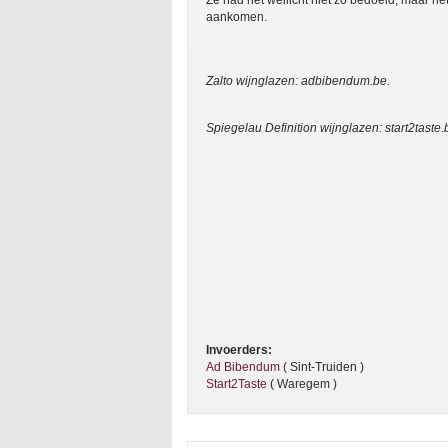
Ze had het wellicht niet zo bedoeld, maar 
aankomen.
Zalto wijnglazen: adbibendum.be.
Spiegelau Definition wijnglazen: start2taste.
Invoerders:
Ad Bibendum
( Sint-Truiden )
Start2Taste
( Waregem )