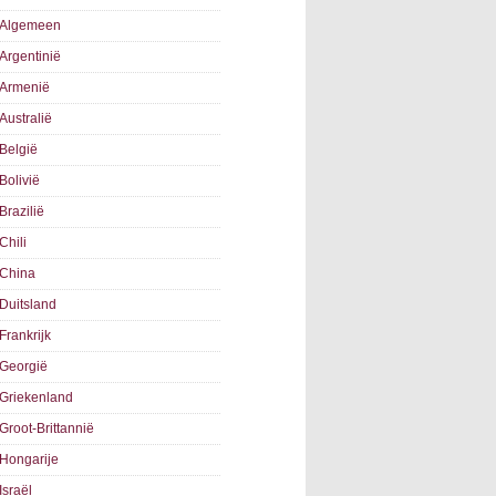
Algemeen
Argentinië
Armenië
Australië
België
Bolivië
Brazilië
Chili
China
Duitsland
Frankrijk
Georgië
Griekenland
Groot-Brittannië
Hongarije
Israël