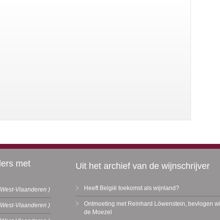
ders met
Uit het archief van de wijnschrijver
Heeft België toekomst als wijnland?
(West-Vlaanderen )
Ontmoeting met Reinhard Löwenstein, bevlogen wi
(West-Vlaanderen )
de Moezel