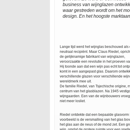
business van wijnglazen ontwikk
waar gestreden wordt om het mo
design. En het hoogste marktaan
Lange tijd werd het wijnglas beschouwd als
neutraal recipiënt. Maar Claus Riedel, opric
de gelijknamige fabrikant van wijnglazen,
veroorzaakte een revolutie in het proeven va
Hij toonde aan dat een wijn pas echt tot ontp
komt in een aangepast glas. Daarom ontwikk
verschillende glazen voor verschillende wi
wereldmerk mee uit.
De familie Riedel, van Tsjechische origine
centrum van het glasblazen. Na 1945 vestigd
wijngaarden. Een van de wijnbouwers vroeg
niet meer losliet.
Riedel ontdekte dat een bepaalde glasvorm 
voorbeeld is de versmalling van het glas b
het glas aan de neus of de mond zet. Een gr
wijn, omdat de grotere ruimte voor een snelle