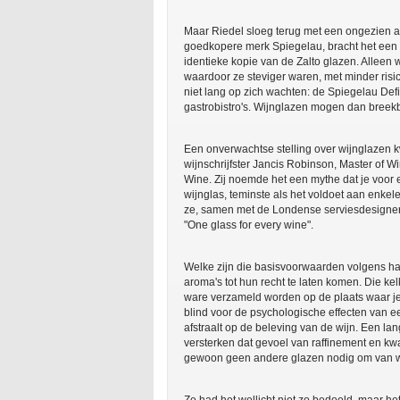
Maar Riedel sloeg terug met een ongezien ag
goedkopere merk Spiegelau, bracht het een n
identieke kopie van de Zalto glazen. Alleen
waardoor ze steviger waren, met minder risic
niet lang op zich wachten: de Spiegelau Def
gastrobistro's. Wijnglazen mogen dan breekba
Een onverwachtse stelling over wijnglazen 
wijnschrijfster Jancis Robinson, Master of
Wine. Zij noemde het een mythe dat je voor e
wijnglas, teminste als het voldoet aan enkele
ze, samen met de Londense serviesdesigner 
"One glass for every wine".
Welke zijn die basisvoorwaarden volgens ha
aroma's tot hun recht te laten komen. Die ke
ware verzameld worden op de plaats waar je
blind voor de psychologische effecten van een
afstraalt op de beleving van de wijn. Een lan
versterken dat gevoel van raffinement en kwali
gewoon geen andere glazen nodig om van wi