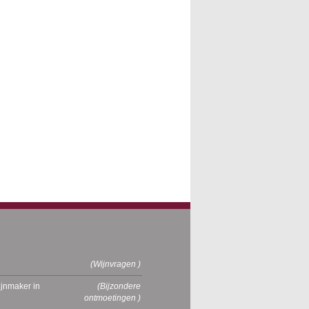
(Wijnvragen )
jnmaker in
(Bijzondere
ontmoetingen )