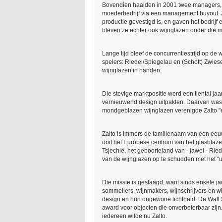
Bovendien haalden in 2001 twee managers, R
moederbedrijf via een management buyout. Z
productie gevestigd is, en gaven het bedrij
bleven ze echter ook wijnglazen onder die
Lange tijd bleef de concurrentiestrijd op de
spelers: Riedel/Spiegelau en (Schott) Zwie
wijnglazen in handen.
Die stevige marktpositie werd een tiental j
vernieuwend design uitpakten. Daarvan was Za
mondgeblazen wijnglazen verenigde Zalto 
Zalto is immers de familienaam van een eeu
ooit het Europese centrum van het glasblazen
Tsjechië, het geboorteland van - jawel - Rie
van de wijnglazen op te schudden met het "u
Die missie is geslaagd, want sinds enkele j
sommeliers, wijnmakers, wijnschrijvers en wi
design en hun ongewone lichtheid. De Wall S
award voor objecten die onverbeterbaar zijn
iedereen wilde nu Zalto.