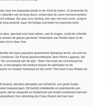
wijn naar een bepaalde plaats in de mond te leiden. Zo beweerde hij
de zijkanten van de tong stuurt, omdat daar de zuren het best worden
ntstaat. Zijn glas voor riesling, een wijn met veel zuren, zorgt er
 tong belandt, waar het fruitige zoet beter tot expressie komt.
en glas, speciaal voor haar wijnen, aan te vragen, zodat de collectie
vlak werden de glazen geroemd. Ontwerpen van Riedel staan in de
ern Art in New York.
 familie het meer populaire glazenmerk Spiegelau kocht, om ook het
 bedienen. De Franse glazenontwerper Jean-Pierre Lagneau, die
"de concertzaal van de wijn". Want "net zoals de concertzaal het
k, is het wijnglas het medium tussen de wijnmaker en de
euren en smaken helemaal tot zijn recht." Het moet Claus Riedel als
t Zwiesel, dat deel uitmaakte van Schott AG, een grote Duitse
eiden toepassingen. Dit bedrijf ontwikkelde en patenteerde een
aamd, dat de elegantie en helderheid van kristal combineert met een
ukvastheid. Een uitvinding die Claus Riedel niet had zien