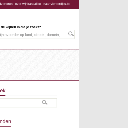
dverteren
|
over wijnkanaal.be
|
naar vierbordjes.be
 de wijnen in die je zoekt?
ek
nden