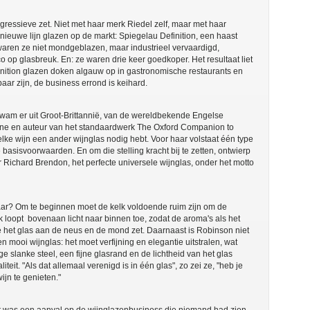
ressieve zet. Niet met haar merk Riedel zelf, maar met haar
ieuwe lijn glazen op de markt: Spiegelau Definition, een haast
 waren ze niet mondgeblazen, maar industrieel vervaardigd,
o op glasbreuk. En: ze waren drie keer goedkoper. Het resultaat liet
inition glazen doken algauw op in gastronomische restaurants en
ar zijn, de business errond is keihard.
kwam er uit Groot-Brittannië, van de wereldbekende Engelse
 Wine en auteur van het standaardwerk The Oxford Companion to
lke wijn een ander wijnglas nodig hebt. Voor haar volstaat één type
 basisvoorwaarden. En om die stelling kracht bij te zetten, ontwierp
Richard Brendon, het perfecte universele wijnglas, onder het motto
ar? Om te beginnen moet de kelk voldoende ruim zijn om de
lk loopt bovenaan licht naar binnen toe, zodat de aroma's als het
 het glas aan de neus en de mond zet. Daarnaast is Robinson niet
 mooi wijnglas: het moet verfijning en elegantie uitstralen, wat
ge slanke steel, een fijne glasrand en de lichtheid van het glas
teit. "Als dat allemaal verenigd is in één glas", zo zei ze, "heb je
jn te genieten."