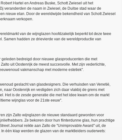
obert Hartel en Andreas Buske, Schott Zwiesel uit het
ij veranderden de naam in Zwiesel, de Duitse stad waar de
f een nieuw elan. Door de wereldwijde bekendheid van Schott Zwiesel
 merknaam verkopen.
 wereldmarkt van de wijnglazen hoofdzakelijk beperkt tot deze twee
sel. Samen hadden ze drievierde van de wereldproductie van
aar geleden bedreigd door nieuwe glasproducenten die met
lto uit Oostenrijk de meest succesvolle. Met zijn vederlichte,
"eeuwenoud vakmanschap met moderne estetiek".
wenoud geslacht van glasdesigners. Die verhuisden van Venetië,
, naar Oostenrijk en vestigden zich daar vlakbij de grens met
del. Het is de zesde generatie die met het idee kwam om de markt
ltieme wijnglas voor de 21ste eeuw".
aren zijn Zalto wijnglazen de nieuwe standaard geworden voor
jnliefhebbers. Ze bekoren door hun flinterdunne glas, hun prachtige
treet Journal reikte aan Zalto de "Unimprovable Award" uit, de
. In één klap werden de glazen van de marktleiders ouderwets: