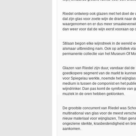
Riedel ontwierp ook glazen met het doel de 
dat zijn glas voor zoete wijn de drank naar 
waargenomen en er dus meer smaakevenwicht o
dan weer voor dat de wijn eerst vooraan op de
Stilaan begon elke wijnstreek in de wereld e
alsmaar uitbreiding nam. Ook op artistiek 
permanente collectie van het Museum Of Mod
Glazen van Riedel zijn duur, vandaar dat de
goedkopere segment van de markt te kunnen
voor Spiegelau werkte, noemde het wijnglas 
medium is tussen de componist en het publie
wijndrinker. Dan pas komt de symfonie van g
muziek in de oren hebben geklonken.
De grootste concurrent van Riedel was Schot
multinational van glas voor de meest versch
nieuw materiaal voor wijnglazen, Tritan gen
ongeziene sterkte, krasbestendigheid en bre
aankomen.