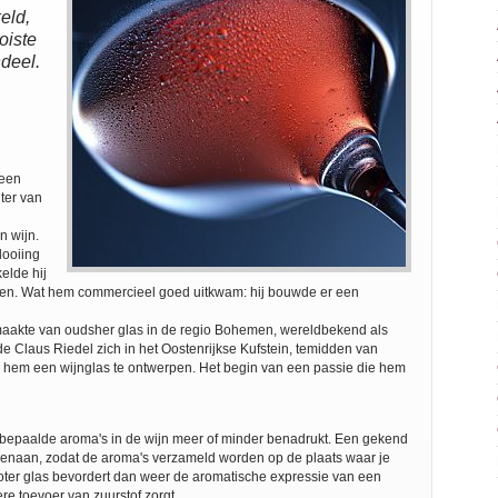
eld,
oiste
deel.
 een
hter van
n wijn.
looiing
elde hij
jnen. Wat hem commercieel goed uitkwam: hij bouwde er een
, maakte van oudsher glas in de regio Bohemen, wereldbekend als
e Claus Riedel zich in het Oostenrijkse Kufstein, temidden van
 hem een wijnglas te ontwerpen. Het begin van een passie die hem
bepaalde aroma's in de wijn meer of minder benadrukt. Een gekend
ovenaan, zodat de aroma's verzameld worden op de plaats waar je
oter glas bevordert dan weer de aromatische expressie van een
re toevoer van zuurstof zorgt.