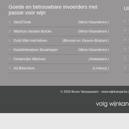
Goede en betrouwbare invoerders met
Ui
passie voor wijn
Start2Taste
(West-Vlaanderen )
Wijnhuis Vanden Bulcke
(West-Vlaanderen )
Dulst Wijn met Advies
(Brussel en Vlaams-Brabant )
Kwaliteitswijnen Boutelegier
(West-Vlaanderen )
Oostenrijks Wijnhuis
(Antwerpen )
Ad Bibendum
(Limburg )
© 2026 Bruno Vanspauwen ·
www.wijnkanaal.be