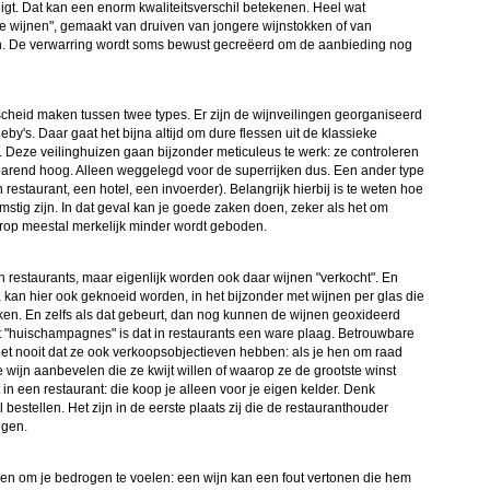
ligt. Dat kan een enorm kwaliteitsverschil betekenen. Heel wat
ijnen", gemaakt van druiven van jongere wijnstokken of van
en. De verwarring wordt soms bewust gecreëerd om de aanbieding nog
cheid maken tussen twee types. Er zijn de wijnveilingen georganiseerd
eby's. Daar gaat het bijna altijd om dure flessen uit de klassieke
Deze veilinghuizen gaan bijzonder meticuleus te werk: ze controleren
hrikbarend hoog. Alleen weggelegd voor de superrijken dus. Een ander type
 restaurant, een hotel, een invoerder). Belangrijk hierbij is te weten hoe
tig zijn. In dat geval kan je goede zaken doen, zeker als het om
arop meestal merkelijk minder wordt geboden.
 in restaurants, maar eigenlijk worden ook daar wijnen "verkocht". En
, kan hier ook geknoeid worden, in het bijzonder met wijnen per glas die
ken. En zelfs als dat gebeurt, dan nog kunnen de wijnen geoxideerd
et "huischampagnes" is dat in restaurants een ware plaag. Betrouwbare
eet nooit dat ze ook verkoopsobjectieven hebben: als je hen om raad
 de wijn aanbevelen die ze kwijt willen of waarop ze de grootste winst
in een restaurant: die koop je alleen voor je eigen kelder. Denk
l bestellen. Het zijn in de eerste plaats zij die de restauranthouder
ngen.
kopen om je bedrogen te voelen: een wijn kan een fout vertonen die hem