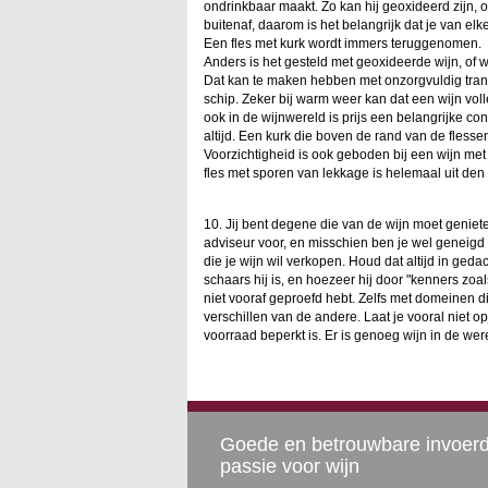
ondrinkbaar maakt. Zo kan hij geoxideerd zijn, o
buitenaf, daarom is het belangrijk dat je van el
Een fles met kurk wordt immers teruggenomen.
Anders is het gesteld met geoxideerde wijn, of 
Dat kan te maken hebben met onzorgvuldig trans
schip. Zeker bij warm weer kan dat een wijn vol
ook in de wijnwereld is prijs een belangrijke co
altijd. Een kurk die boven de rand van de fless
Voorzichtigheid is ook geboden bij een wijn met
fles met sporen van lekkage is helemaal uit den
10. Jij bent degene die van de wijn moet geniete
adviseur voor, en misschien ben je wel geneigd d
die je wijn wil verkopen. Houd dat altijd in gedac
schaars hij is, en hoezeer hij door "kenners zo
niet vooraf geproefd hebt. Zelfs met domeinen di
verschillen van de andere. Laat je vooral niet o
voorraad beperkt is. Er is genoeg wijn in de we
Goede en betrouwbare invoer
passie voor wijn