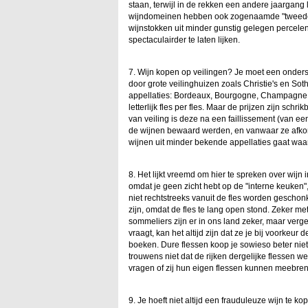
staan, terwijl in de rekken een andere jaargang 
wijndomeinen hebben ook zogenaamde "tweede w
wijnstokken uit minder gunstig gelegen percel
spectaculairder te laten lijken.
7. Wijn kopen op veilingen? Je moet een onders
door grote veilinghuizen zoals Christie's en Soth
appellaties: Bordeaux, Bourgogne, Champagne. 
letterlijk fles per fles. Maar de prijzen zijn sc
van veiling is deze na een faillissement (van een
de wijnen bewaard werden, en vanwaar ze afkoms
wijnen uit minder bekende appellaties gaat wa
8. Het lijkt vreemd om hier te spreken over wijn
omdat je geen zicht hebt op de "interne keuken"
niet rechtstreeks vanuit de fles worden geschon
zijn, omdat de fles te lang open stond. Zeker m
sommeliers zijn er in ons land zeker, maar verg
vraagt, kan het altijd zijn dat ze je bij voorkeur
boeken. Dure flessen koop je sowieso beter niet 
trouwens niet dat de rijken dergelijke flessen we
vragen of zij hun eigen flessen kunnen meebre
9. Je hoeft niet altijd een frauduleuze wijn te 