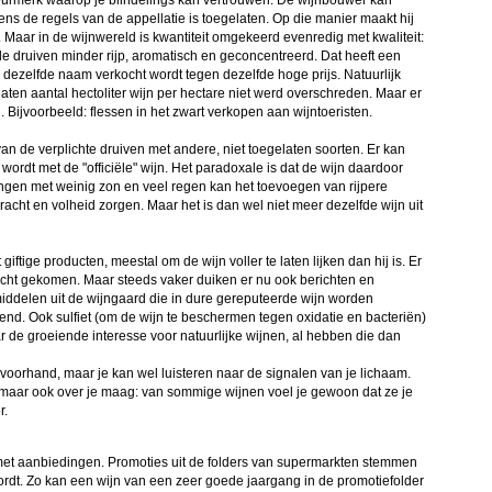
 keurmerk waarop je blindelings kan vertrouwen. De wijnbouwer kan
s de regels van de appellatie is toegelaten. Op die manier maakt hij
 Maar in de wijnwereld is kwantiteit omgekeerd evenredig met kwaliteit:
 de druiven minder rijp, aromatisch en geconcentreerd. Dat heeft een
 dezelfde naam verkocht wordt tegen dezelfde hoge prijs. Natuurlijk
aten aantal hectoliter wijn per hectare niet werd overschreden. Maar er
Bijvoorbeeld: flessen in het zwart verkopen aan wijntoeristen.
an de verplichte druiven met andere, niet toegelaten soorten. Er kan
wordt met de "officiële" wijn. Het paradoxale is dat de wijn daardoor
gangen met weinig zon en veel regen kan het toevoegen van rijpere
racht en volheid zorgen. Maar het is dan wel niet meer dezelfde wijn uit
ftige producten, meestal om de wijn voller te laten lijken dan hij is. Er
licht gekomen. Maar steeds vaker duiken er nu ook berichten en
ddelen uit de wijngaard die in dure gereputeerde wijn worden
d. Ook sulfiet (om de wijn te beschermen tegen oxidatie en bacteriën)
r de groeiende interesse voor natuurlijke wijnen, al hebben die dan
oorhand, maar je kan wel luisteren naar de signalen van je lichaam.
, maar ook over je maag: van sommige wijnen voel je gewoon dat ze je
r.
met aanbiedingen. Promoties uit de folders van supermarkten stemmen
ordt. Zo kan een wijn van een zeer goede jaargang in de promotiefolder