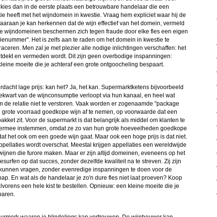
 kies dan in de eerste plaats een betrouwbare handelaar die een
atie heeft met het wijndomein in kwestie. Vraag hem expliciet waar hij de
aaraan je kan herkennen dat de wijn effectief van het domein, vermeld
rde wijndomeinen beschermen zich tegen fraude door elke fles een eigen
rienummer". Het is zelfs aan te raden om het domein in kwestie te
traceren. Men zal je met plezier alle nodige inlichtingen verschaffen: het
ontdekt en vermeden wordt. Dit zijn geen overbodige inspanningen:
kleine moeite die je achteraf een grote ontgoocheling bespaart.
dacht lage prijs: kan het? Ja, het kan. Supermarktketens bijvoorbeeld
iekwart van de wijnconsumptie verloopt via hun kanaal, en heel wat
m de relatie niet te verstoren. Vaak worden er zogenaamde "package
n grote voorraad goedkope wijn af te nemen, op voorwaarde dat een
kket zit. Voor de supermarkt is dat belangrijk als middel om klanten te
rs ermee instemmen, omdat ze zo van hun grote hoeveelheden goedkope
at het ook om een goede wijn gaat. Maar ook een hoge prijs is dat niet.
ppellaties wordt overschat. Meestal krijgen appellaties een wereldwijde
ijnen die furore maken. Maar er zijn altijd domeinen, eveneens op het
urfen op dat succes, zonder dezelfde kwaliteit na te streven. Zij zijn
e kunnen vragen, zonder evenredige inspanningen te doen voor de
chap. En wat als de handelaar je zo'n dure fles niet laat proeven? Koop
alvorens een hele kist te bestellen. Opnieuw: een kleine moeite die je
paren.