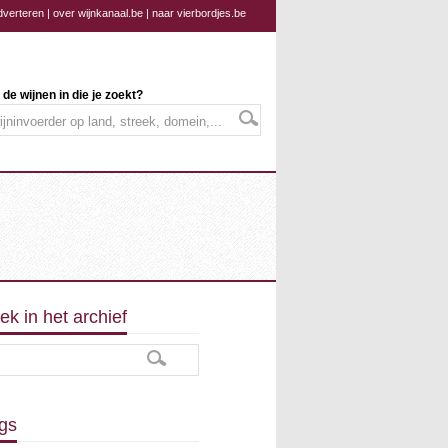
dverteren
|
over wijnkanaal.be
|
naar vierbordjes.be
 de wijnen in die je zoekt?
ek in het archief
gs