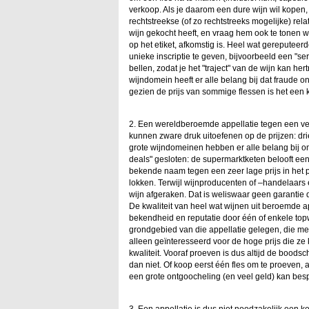
verkoop. Als je daarom een dure wijn wil kopen,
rechtstreekse (of zo rechtstreeks mogelijke) rel
wijn gekocht heeft, en vraag hem ook te tonen w
op het etiket, afkomstig is. Heel wat gereputee
unieke inscriptie te geven, bijvoorbeeld een "se
bellen, zodat je het "traject" van de wijn kan her
wijndomein heeft er alle belang bij dat fraude 
gezien de prijs van sommige flessen is het een 
2. Een wereldberoemde appellatie tegen een ver
kunnen zware druk uitoefenen op de prijzen: dr
grote wijndomeinen hebben er alle belang bij o
deals" gesloten: de supermarktketen belooft ee
bekende naam tegen een zeer lage prijs in het pa
lokken. Terwijl wijnproducenten of –handelaa
wijn afgeraken. Dat is weliswaar geen garantie d
De kwaliteit van heel wat wijnen uit beroemde a
bekendheid en reputatie door één of enkele topw
grondgebied van die appellatie gelegen, die mees
alleen geïnteresseerd voor de hoge prijs die z
kwaliteit. Vooraf proeven is dus altijd de boods
dan niet. Of koop eerst één fles om te proeven, 
een grote ontgoocheling (en veel geld) kan bes