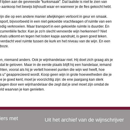
f lijden aan de gevreesde "kurksmaak". Dat laatste is niet te zien van
ke aankoop het bewijs bijhoudt waar en wanneer je de fles gekocht hebt.
wijn die op een andere manier afwijkingen vertoont in geur en smaak.
port, bijvoorbeeld in een niet gekoelde vrachtwagen of ruimte van een
ledig verknoeien. Maar transport in een gekoelde ruimte is duurder. En
ncurrentiële factor. Kan je zo'n slecht vervoerde wijn herkennen? Niet
enhals uitkomt en tegen het loden kapje aandrukt, is geen goed teken.
 verdacht veel ruimte tussen de kurk en het niveau van de wijn. En een
 boze.
n, niemand anders. Ook je wijnhandelaar niet. Hij doet zich graag als je
at te geloven. Maar in de eerste plaats blijft hij een handelaar, iemand
hten, vooral als hij je vertelt hoeveel punten die wijn wel heeft, hoe
als u" geapprecieerd wordt. Koop geen wijn in grote hoeveelheden die je
e je goed kent, moet je voorzichtig zijn: de ene jaargang kan sterk
pjagen door een wijnhandelaar die zegt dat je snel moet zijn omdat de
reld waarvan je kan genieten.
ders met
Uit het archief van de wijnschrijver