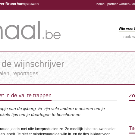
ijver Bruno Vanspauwen
home
|
partner worden / a
Wie voert
 de wijnschrijver
halen, reportages
et in de val te trappen
Zo
topje van de ijsberg. Er zijn vele andere manieren om je
enkele tips om je daartegen te beschermen.
Ta
fraude, dat is met alle luxeproducten zo. Zo moeilijk is het trouwens niet
en label). Je giet er minderwaardige wijn in, en de fles is klaar voor