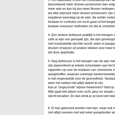
3. Een appellatie is dus niet noodzakelijk een
bijvoorbeeld méér druiven produceren dan volgen
meer wijn en kan hij dus meer flessen verkopen.
als elke wijnrank meer druiven produceert, zijn
negatieve weerslag op de wijn, die echter onder
bestaan er controles om na te gaan of het toegel
bestaan evenzeer methoden om die te omzeilen. 
4. Een andere dubieuze praktijk is het mengen v
zelfs al wijn van gemaakt zijn, die dan gemengd 
niet noodzakelijk slechter wordt: zeker in jaar
druiven of wijnen uit andere streken voor meer k
die dure appellatie.
5. Nog dubieuzer is het mengen van de wijn met gi
zijn daaromtrent al enkele schandalen aan het 
rapporten op over de residuen van chemische mi
aangetroffen, waarvan sommige kankerverwekken
is niet ongevaarlijk voor de gezondheid. Vandaa
weer het nadeel niet altijd stabiel te zijn.
Kan je "ongezonde" wijnen herkennen? Niet op v
Wijn gaat niet alleen over zicht, geur en smaak
slecht bevallen. En dan drink je ze best niet mee
6. Er kan geknoeid worden met wijn, maar ook 
niet altijd overeen met wat reëel aangeboden w