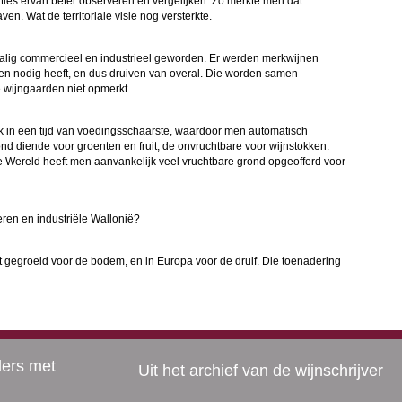
ties ervan beter observeren en vergelijken. Zo merkte men dat
en. Wat de territoriale visie nog versterkte.
halig commercieel en industrieel geworden. Er werden merkwijnen
n nodig heeft, en dus druiven van overal. Die worden samen
e wijngaarden niet opmerkt.
ok in een tijd van voedingsschaarste, waardoor men automatisch
d diende voor groenten en fruit, de onvruchtbare voor wijnstokken.
we Wereld heeft men aanvankelijk veel vruchtbare grond opgeofferd voor
eren en industriële Wallonië?
gegroeid voor de bodem, en in Europa voor de druif. Die toenadering
ders met
Uit het archief van de wijnschrijver