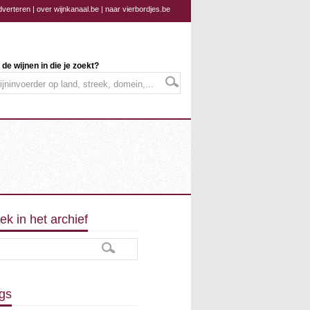
dverteren
|
over wijnkanaal.be
|
naar vierbordjes.be
 de wijnen in die je zoekt?
ek in het archief
gs