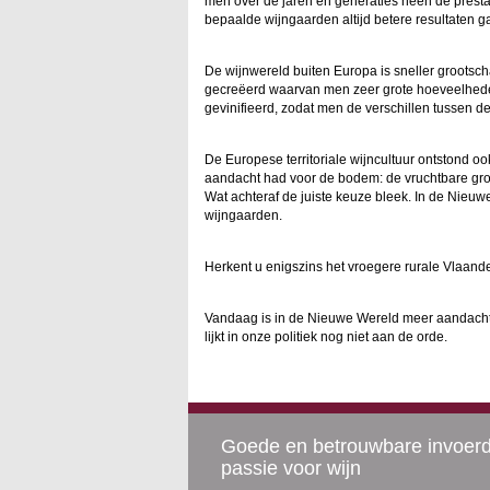
men over de jaren en generaties heen de presta
bepaalde wijngaarden altijd betere resultaten gav
De wijnwereld buiten Europa is sneller grootsc
gecreëerd waarvan men zeer grote hoeveelhede
gevinifieerd, zodat men de verschillen tussen d
De Europese territoriale wijncultuur ontstond o
aandacht had voor de bodem: de vruchtbare gron
Wat achteraf de juiste keuze bleek. In de Nieu
wijngaarden.
Herkent u enigszins het vroegere rurale Vlaand
Vandaag is in de Nieuwe Wereld meer aandacht 
lijkt in onze politiek nog niet aan de orde.
Goede en betrouwbare invoer
passie voor wijn