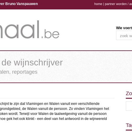
ijver Bruno Vanspauwen
home
|
partner worden / a
Wie voert
 de wijnschrijver
halen, reportages
Zo
chijnt te zijn dat Vlamingen en Walen vanuit een verschillende
 grondgebied, de Walen vanuit de persoon. Zo vinden Vlamingen het
oken wordt. Terwijl voor Walen de taalwetgeving vanuit de persoon
hoe gek het ook klinkt - een deel van het antwoord in de wijnwereld
Ta