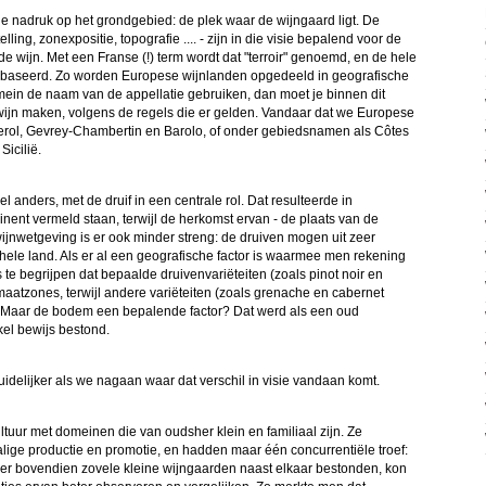
e nadruk op het grondgebied: de plek waar de wijngaard ligt. De
g, zonexpositie, topografie .... - zijn in die visie bepalend voor de
de wijn. Met een Franse (!) term wordt dat "terroir" genoemd, en de hele
 gebaseerd. Zo worden Europese wijnlanden opgedeeld in geografische
mein de naam van de appellatie gebruiken, dan moet je binnen dit
jn maken, volgens de regels die er gelden. Vandaar dat we Europese
ol, Gevrey-Chambertin en Barolo, of onder gebiedsnamen als Côtes
icilië.
l anders, met de druif in een centrale rol. Dat resulteerde in
inent vermeld staan, terwijl de herkomst ervan - de plaats van de
ijnwetgeving is er ook minder streng: de druiven mogen uit zeer
 hele land. Als er al een geografische factor is waarmee men rekening
te begrijpen dat bepaalde druivenvariëteiten (zoals pinot noir en
imaatzones, terwijl andere variëteiten (zoals grenache en cabernet
. Maar de bodem een bepalende factor? Dat werd als een oud
el bewijs bestond.
uidelijker als we nagaan waar dat verschil in visie vandaan komt.
cultuur met domeinen die van oudsher klein en familiaal zijn. Ze
lige productie en promotie, en hadden maar één concurrentiële troef:
t er bovendien zovele kleine wijngaarden naast elkaar bestonden, kon