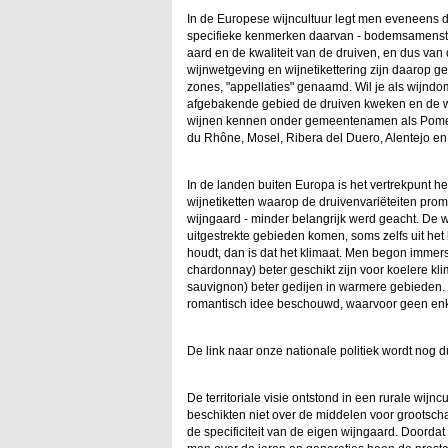
In de Europese wijncultuur legt men eveneens d
specifieke kenmerken daarvan - bodemsamenstellin
aard en de kwaliteit van de druiven, en dus van 
wijnwetgeving en wijnetikettering zijn daarop
zones, "appellaties" genaamd. Wil je als wijndo
afgebakende gebied de druiven kweken en de wi
wijnen kennen onder gemeentenamen als Pomer
du Rhône, Mosel, Ribera del Duero, Alentejo en S
In de landen buiten Europa is het vertrekpunt hee
wijnetiketten waarop de druivenvariëteiten prom
wijngaard - minder belangrijk werd geacht. De w
uitgestrekte gebieden komen, soms zelfs uit het
houdt, dan is dat het klimaat. Men begon immers 
chardonnay) beter geschikt zijn voor koelere kl
sauvignon) beter gedijen in warmere gebieden
romantisch idee beschouwd, waarvoor geen enk
De link naar onze nationale politiek wordt nog d
De territoriale visie ontstond in een rurale wijn
beschikten niet over de middelen voor grootscha
de specificiteit van de eigen wijngaard. Doorda