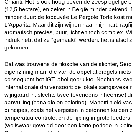
Chianti. Het is ook hoog boven de zeespiegel gele
(12,5 hectare), en zeker in België minder bekend. D
minder duur: de topcuvée Le Pergole Torte kost ma
L'Apparita. Maar dit zijn wijnen naar mijn hart: ragf
aromatisch precies, puur, licht en toch complex. W
indruk hebt dat ze "gemaakt" werden, het is alsof z
gekomen.
Dat was trouwens de filosofie van de stichter, Serg
eigenzinnig man, die van de appellatieregels niet
consequent het IGT-label gebruikte. Nochtans kwe
internationale druivensoort: de lokale sangioves
wijngaard in, slechts twee (eveneens inheemse) d
aanvulling (canaiolo en colorino). Manetti hield vas
principes, zoals het vergisten in betonnen kuipen
temperatuurcontrole, en de rijping in grote foeder
(weliswaar gevolgd door een korte periode in klei