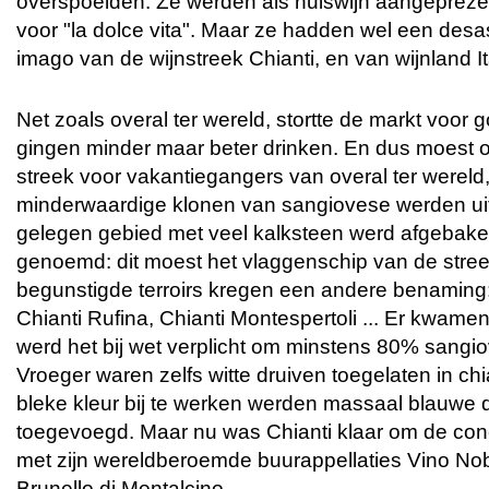
overspoelden. Ze werden als huiswijn aangeprez
voor "la dolce vita". Maar ze hadden wel een desas
imago van de wijnstreek Chianti, en van wijnland It
Net zoals overal ter wereld, stortte de markt voor
gingen minder maar beter drinken. En dus moest o
streek voor vakantiegangers van overal ter werel
minderwaardige klonen van sangiovese werden uit
gelegen gebied met veel kalksteen werd afgebake
genoemd: dit moest het vlaggenschip van de stre
begunstigde terroirs kregen een andere benaming: C
Chianti Rufina, Chianti Montespertoli ... Er kwamen
werd het bij wet verplicht om minstens 80% sangio
Vroeger waren zelfs witte druiven toegelaten in chi
bleke kleur bij te werken werden massaal blauwe dr
toegevoegd. Maar nu was Chianti klaar om de con
met zijn wereldberoemde buurappellaties Vino Nob
Brunello di Montalcino.