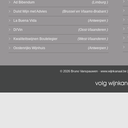
Ad Bibendum
(Limburg )
Dulst Wijn met Advies
(Brussel en Vlaams-Brabant )
La Buena Vida
(Antwerpen )
Di'Vin
(Oost-Vlaanderen )
Kwaliteitswijnen Boutelegier
(West-Vlaanderen )
Oostenrijks Wijnhuis
(Antwerpen )
© 2026 Bruno Vanspauwen ·
www.wijnkanaal.be