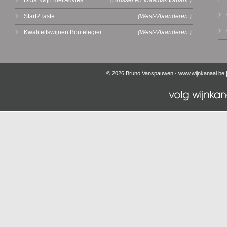
Dulst Wijn met Advies
(Brussel en Vlaams-Brabant )
Start2Taste
(West-Vlaanderen )
Kwaliteitswijnen Boutelegier
(West-Vlaanderen )
© 2026 Bruno Vanspauwen ·
www.wijnkanaal.be