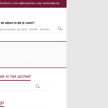
dverteren
|
over wijnkanaal.be
|
naar vierbordjes.be
 de wijnen in die je zoekt?
ek in het archief
gs