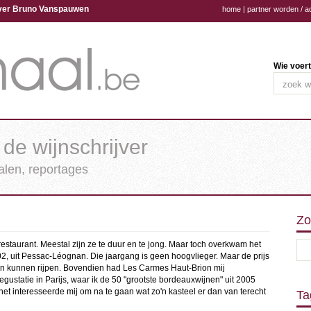
ijver Bruno Vanspauwen
home
|
partner worden / a
Wie voert
 de wijnschrijver
halen, reportages
Zo
restaurant. Meestal zijn ze te duur en te jong. Maar toch overkwam het
2, uit Pessac-Léognan. Die jaargang is geen hoogvlieger. Maar de prijs
aren kunnen rijpen. Bovendien had Les Carmes Haut-Brion mij
ustatie in Parijs, waar ik de 50 "grootste bordeauxwijnen" uit 2005
 het interesseerde mij om na te gaan wat zo'n kasteel er dan van terecht
Ta