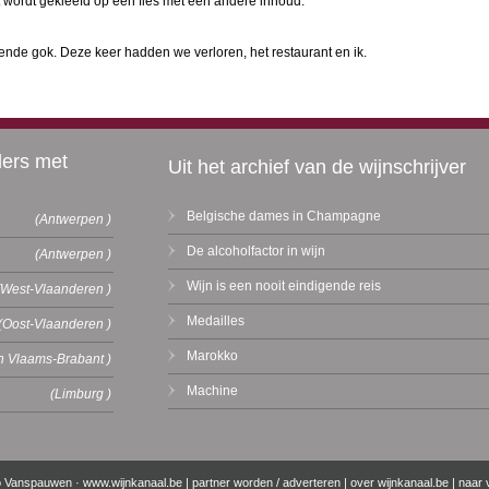
t wordt gekleefd op een fles met een andere inhoud.
rekende gok. Deze keer hadden we verloren, het restaurant en ik.
ders met
Uit het archief van de wijnschrijver
Belgische dames in Champagne
(Antwerpen )
De alcoholfactor in wijn
(Antwerpen )
Wijn is een nooit eindigende reis
(West-Vlaanderen )
Medailles
(Oost-Vlaanderen )
Marokko
n Vlaams-Brabant )
Machine
(Limburg )
o Vanspauwen ·
www.wijnkanaal.be
|
partner worden / adverteren
|
over wijnkanaal.be
|
naar 