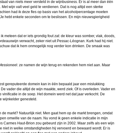
staat van niets meer versteld in de wijnbusiness. Er is al meer dan één
Met wijn valt veel geld te verdienen. Dat is nog altijd een sterke
sschien had ik deze fles op basis van het alcoholpercentage moeten
 Je hebt enkele seconden om te beslissen. En mijn nieuwsgierigheid
ik meteen dat er iets grondig fout zat: de kleur was somber, vlak, doods,
ordeauxwijn verwacht, zeker niet uit Pessac-Léognan. Kurk had hij niet.
afschuw dat ik hem onmogelijk nog verder kon drinken. De smaak was
ofessioneel: ze namen de wijn terug en rekenden hem niet aan. Maar
meest gereputeerde domein kan in één bepaald jaar een mislukking
 De vader die altijd de wijn maakte, werd ziek. Of is overleden. Vader en
vinificatie in de soep. Het domein werd net dat jaar verkocht. De
 de wijnkelder genesteld.
de markt? Natuurlijk niet. Men gaat hem op de markt brengen, omdat
en omwille van de naam. Nu vond ik geen enkele indicatie in mijn
t Les Carmes Haut-Brion zou gebeurd zijn in 2002. Maar zelfs als een wijn
e niet in welke omstandigheden hij vervoerd en bewaard wordt. Er is