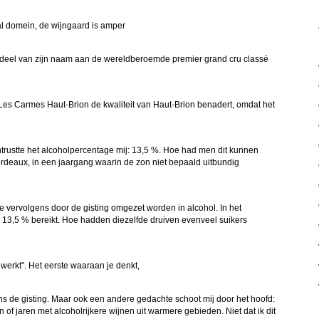
al domein, de wijngaard is amper
en deel van zijn naam aan de wereldberoemde premier grand cru classé
Les Carmes Haut-Brion de kwaliteit van Haut-Brion benadert, omdat het
ntrustte het alcoholpercentage mij: 13,5 %. Hoe had men dit kunnen
Bordeaux, in een jaargang waarin de zon niet bepaald uitbundig
die vervolgens door de gisting omgezet worden in alcohol. In het
3,5 % bereikt. Hoe hadden diezelfde druiven evenveel suikers
ewerkt". Het eerste waaraan je denkt,
ens de gisting. Maar ook een andere gedachte schoot mij door het hoofd:
 of jaren met alcoholrijkere wijnen uit warmere gebieden. Niet dat ik dit