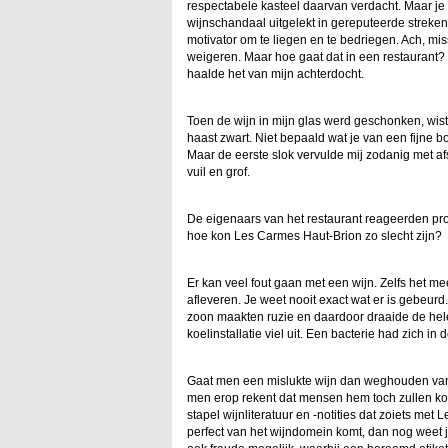
respectabele kasteel daarvan verdacht. Maar je 
wijnschandaal uitgelekt in gereputeerde streken. 
motivator om te liegen en te bedriegen. Ach, mi
weigeren. Maar hoe gaat dat in een restaurant?
haalde het van mijn achterdocht.
Toen de wijn in mijn glas werd geschonken, wist 
haast zwart. Niet bepaald wat je van een fijne b
Maar de eerste slok vervulde mij zodanig met 
vuil en grof.
De eigenaars van het restaurant reageerden pr
hoe kon Les Carmes Haut-Brion zo slecht zijn?
Er kan veel fout gaan met een wijn. Zelfs het 
afleveren. Je weet nooit exact wat er is gebeurd.
zoon maakten ruzie en daardoor draaide de hele 
koelinstallatie viel uit. Een bacterie had zich in
Gaat men een mislukte wijn dan weghouden van 
men erop rekent dat mensen hem toch zullen kop
stapel wijnliteratuur en -notities dat zoiets me
perfect van het wijndomein komt, dan nog weet j