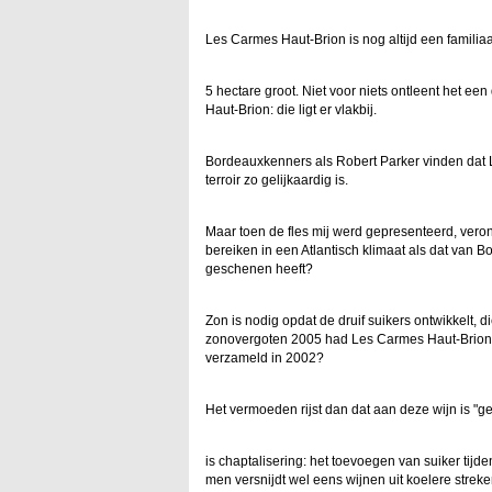
Les Carmes Haut-Brion is nog altijd een familia
5 hectare groot. Niet voor niets ontleent het e
Haut-Brion: die ligt er vlakbij.
Bordeauxkenners als Robert Parker vinden dat 
terroir zo gelijkaardig is.
Maar toen de fles mij werd gepresenteerd, vero
bereiken in een Atlantisch klimaat als dat van 
geschenen heeft?
Zon is nodig opdat de druif suikers ontwikkelt, 
zonovergoten 2005 had Les Carmes Haut-Brion 1
verzameld in 2002?
Het vermoeden rijst dan dat aan deze wijn is "g
is chaptalisering: het toevoegen van suiker tijd
men versnijdt wel eens wijnen uit koelere streken