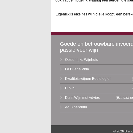
ook fraude mogelijk, waarbij een beroemd etike
Eigenlijk is elke fles wijn die je koopt, een be
Goede en betrouwbare invoer
passie voor wijn
Oostenrijks Wijnhuis
La Buena Vida
Kwaliteitswijnen Boutelegier
Di'Vin
Dulst Wijn met Advies
(Brussel e
Ad Bibendum
© 2026 Brun