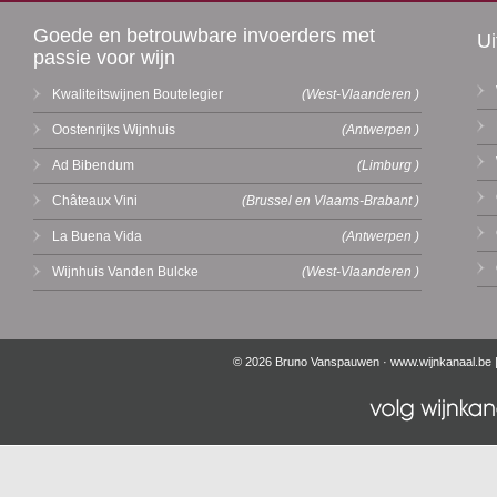
Goede en betrouwbare invoerders met
Ui
passie voor wijn
Kwaliteitswijnen Boutelegier
(West-Vlaanderen )
Oostenrijks Wijnhuis
(Antwerpen )
Ad Bibendum
(Limburg )
Châteaux Vini
(Brussel en Vlaams-Brabant )
La Buena Vida
(Antwerpen )
Wijnhuis Vanden Bulcke
(West-Vlaanderen )
© 2026 Bruno Vanspauwen ·
www.wijnkanaal.be