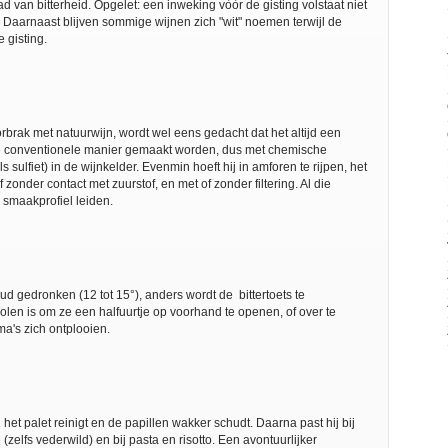
d van bitterheid. Opgelet: een inweking vòòr de gisting volstaat niet
Daarnaast blijven sommige wijnen zich "wit" noemen terwijl de
e gisting.
brak met natuurwijn, wordt wel eens gedacht dat het altijd een
 de conventionele manier gemaakt worden, dus met chemische
sulfiet) in de wijnkelder. Evenmin hoeft hij in amforen te rijpen, het
 zonder contact met zuurstof, en met of zonder filtering. Al die
 smaakprofiel leiden.
d gedronken (12 tot 15°), anders wordt de bittertoets te
volen is om ze een halfuurtje op voorhand te openen, of over te
a's zich ontplooien.
 het palet reinigt en de papillen wakker schudt. Daarna past hij bij
e (zelfs vederwild) en bij pasta en risotto. Een avontuurlijker