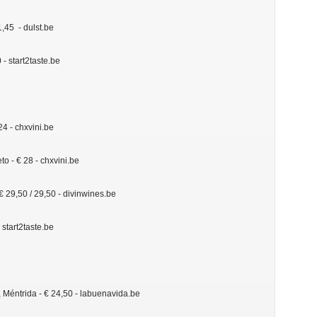
,45 - dulst.be
 - start2taste.be
24 - chxvini.be
o - € 28 - chxvini.be
 € 29,50 / 29,50 - divinwines.be
 start2taste.be
, Méntrida - € 24,50 - labuenavida.be