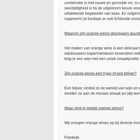
combinatie is met rauwe en gerookte vis: zo 
veelzijdigheid is hij de uitgelezen keuze voor
uitstekende begeleider van kaas. En volgens
nagerecht (al bestaan er ook lichtzoete oran
Waarom zijn orange wines doorgaans duurd
Het maken van orange wine is een delicaat 
wijnbouwers experimenteren bovendien met no
krijg je een wijn met een uniek smaakprofiel.
Zijn orange wines een hype of een blijver?
Een blijver, omdat ze de wereld van wijn en
moeten ze aan de nieuwe smaak en stijl we
Waar vind je goede orange wines?
Wij vroegen orange wines op bij diverse inv
Frankrijk: