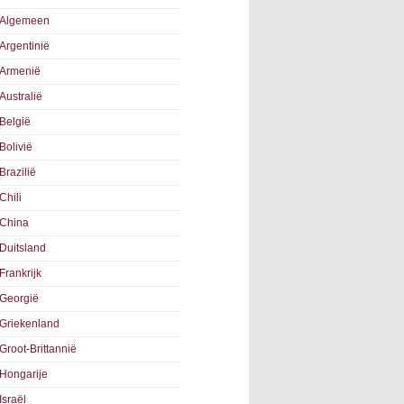
Algemeen
Argentinië
Armenië
Australië
België
Bolivië
Brazilië
Chili
China
Duitsland
Frankrijk
Georgië
Griekenland
Groot-Brittannië
Hongarije
Israël