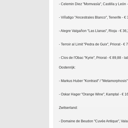
- Celemin Diez "Momvasía", Castilla y León -
- Viñatigo "Ancestrales Blanco", Tenerife - €
- Alegre Valgañon "Las Llanas", Rioja - € 36
- Terroir al Limit "Pedra de Guix", Priorat - 
- Clos de l'Obac "Kyrie", Priorat - € 89,88 - 
Oostenrijk:
- Markus Huber "Kontrast" / "Metamorphosis" 
- Oskar Hager "Orange Wine", Kamptal - € 16
Zwitserland:
- Domaine de Beudon "Cuvée Antique", Valais 