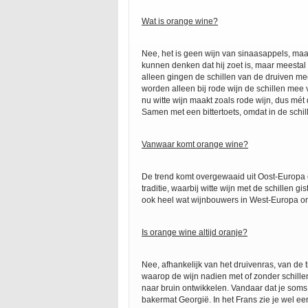
Wat is orange wine?
Nee, het is geen wijn van sinaasappels, maa
kunnen denken dat hij zoet is, maar meestal i
alleen gingen de schillen van de druiven mee i
worden alleen bij rode wijn de schillen mee 
nu witte wijn maakt zoals rode wijn, dus mét d
Samen met een bittertoets, omdat in de schille
Vanwaar komt orange wine?
De trend komt overgewaaid uit Oost-Europa
traditie, waarbij witte wijn met de schillen
ook heel wat wijnbouwers in West-Europa o
Is orange wine altijd oranje?
Nee, afhankelijk van het druivenras, van de 
waarop de wijn nadien met of zonder schille
naar bruin ontwikkelen. Vandaar dat je soms
bakermat Georgië. In het Frans zie je wel ee