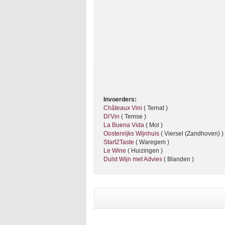
Invoerders:
Châteaux Vini
( Ternat )
Di'Vin
( Temse )
La Buena Vida
( Mol )
Oostenrijks Wijnhuis
( Viersel (Zandhoven) )
Start2Taste
( Waregem )
Le Wine
( Huizingen )
Dulst Wijn met Advies
( Blanden )