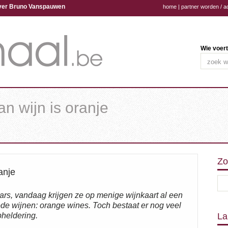
ijver Bruno Vanspauwen
home
|
partner worden / a
Wie voert
n wijn is oranje
Zo
anje
ars, vandaag krijgen ze op menige wijnkaart al een
rode wijnen: orange wines. Toch bestaat er nog veel
pheldering.
La