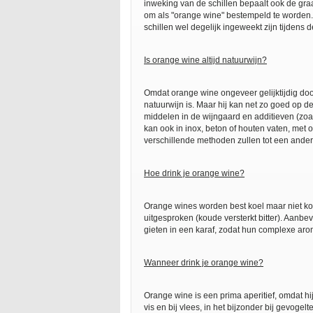
inweking van de schillen bepaalt ook de graa
om als "orange wine" bestempeld te worden. 
schillen wel degelijk ingeweekt zijn tijdens d
Is orange wine altijd natuurwijn?
Omdat orange wine ongeveer gelijktijdig door
natuurwijn is. Maar hij kan net zo goed op
middelen in de wijngaard en additieven (zoals 
kan ook in inox, beton of houten vaten, met of
verschillende methoden zullen tot een ander
Hoe drink je orange wine?
Orange wines worden best koel maar niet kou
uitgesproken (koude versterkt bitter). Aanbe
gieten in een karaf, zodat hun complexe arom
Wanneer drink je orange wine?
Orange wine is een prima aperitief, omdat hij
vis en bij vlees, in het bijzonder bij gevogelt