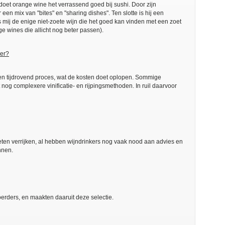
doet orange wine het verrassend goed bij sushi. Door zijn
 een mix van "bites" en "sharing dishes". Ten slotte is hij een
 mij de enige niet-zoete wijn die het goed kan vinden met een zoet
ge wines die allicht nog beter passen).
er?
en tijdrovend proces, wat de kosten doet oplopen. Sommige
g complexere vinificatie- en rijpingsmethoden. In ruil daarvoor
 eten verrijken, al hebben wijndrinkers nog vaak nood aan advies en
nnen.
oerders, en maakten daaruit deze selectie.