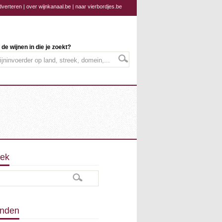
dverteren
|
over wijnkanaal.be
|
naar vierbordjes.be
 de wijnen in die je zoekt?
ek
nden