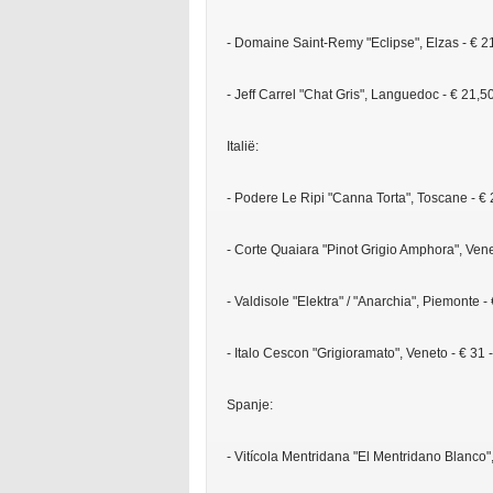
- Domaine Saint-Remy "Eclipse", Elzas - € 21
- Jeff Carrel "Chat Gris", Languedoc - € 21,50
Italië:
- Podere Le Ripi "Canna Torta", Toscane - € 
- Corte Quaiara "Pinot Grigio Amphora", Venet
- Valdisole "Elektra" / "Anarchia", Piemonte -
- Italo Cescon "Grigioramato", Veneto - € 31 -
Spanje:
- Vitícola Mentridana "El Mentridano Blanco"