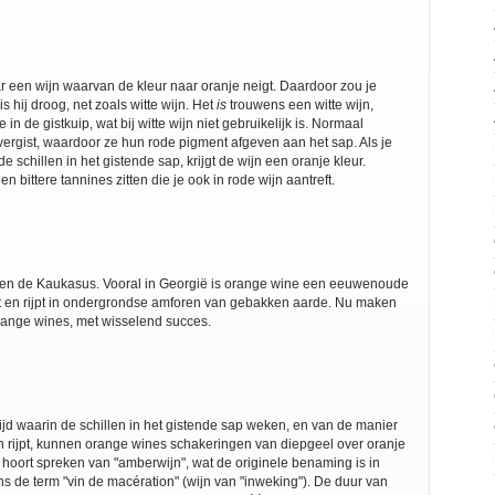
r een wijn waarvan de kleur naar oranje neigt. Daardoor zou je
s hij droog, net zoals witte wijn. Het
is
trouwens een witte wijn,
n de gistkuip, wat bij witte wijn niet gebruikelijk is. Normaal
vergist, waardoor ze hun rode pigment afgeven aan het sap. Als je
e schillen in het gistende sap, krijgt de wijn een oranje kleur.
n bittere tannines zitten die je ook in rode wijn aantreft.
 en de Kaukasus. Vooral in Georgië is orange wine een eeuwenoude
 gist en rijpt in ondergrondse amforen van gebakken aarde. Nu maken
range wines, met wisselend succes.
tijd waarin de schillen in het gistende sap weken, en van de manier
n rijpt, kunnen orange wines schakeringen van diepgeel over oranje
 hoort spreken van "amberwijn", wat de originele benaming is in
ns de term "vin de macération" (wijn van "inweking"). De duur van